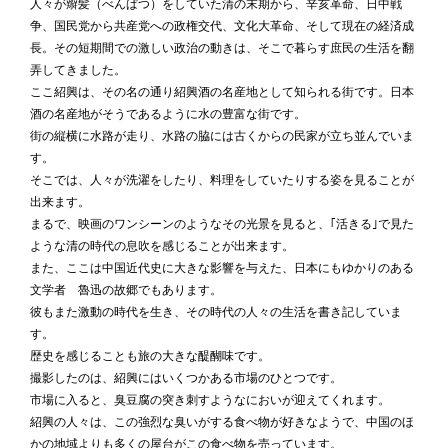
人々が辮髪（べんぱつ）をしていた清の末期から、辛亥革命、日中戦
争、国民党から共産党への政権交代、文化大革命、そして現在の経済成
長。その短期間での激しい政治の動きは、そこで暮らす庶民の生活を翻
弄してきました。
ここ紹興は、その名の通り紹興酒の名産地として知られる街です。日本
酒の名産地がそうであるように水の豊富な街です。
街の縦横に水路が走り、水路の脇には古くからの民家が立ち並んでいま
す。
そこでは、人々が洗濯をしたり、料理をしていたりする姿を見ることが
出来ます。
まるで、映画のワンシーンのようなその光景を見ると、｢活きる｣で見た
ような清の時代の息吹を感じることが出来ます。
また、ここは中国近代史に大きな影響を与えた、日本にもゆかりのある
文学者 魯迅の故郷でもあります。
彼もまた激動の時代を生き、その時代の人々の生活を書き記していま
す。
歴史を感じることも旅の大きな醍醐味です。
撮影したのは、紹興にはいくつかある市場のひとつです。
市場に入ると、臭豆腐の突き刺すようなにおいが迎えてくれます。
紹興の人々は、この強烈な臭いがする食べ物が好きなようで、中国のほ
かの地域よりも多くの屋台がこの食べ物を売っています。