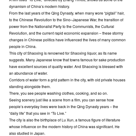
dynamism of China’s modern history.
From the last years of the Qing Dynasty, when many wore “pigtail” hair,
to the Chinese Revolution to the Sino–Japanese War, the transition of
power from the Nationalist Party to the Communists, the Cultural
Revolution, and the current rapid economic expansion – these stormy
changes in Chinese politics have influenced the lives of many common
people in China.
This city of Shaoxing is renowned for Shaoxing liquor, as its name
suggests. Many Japanese know that towns famous for sake production
have excellent sources of quality water. And Shaoxing is blessed with
an abundance of water.
Corridors of water form a grid pattern in the city, with old private houses
standing alongside them.
There, you see people washing clothes, cooking, and so on.
Seeing scenery just like a scene from a film, you can sense how
people’s everyday lives were back in the Qing Dynasty years – the
“daily life” that you see in “To Live.”
The city is also the birthplace of Lu Xun, a famous figure of literature
whose influence on the modern history of China was significant. He
also studied in Japan.