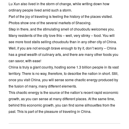
Lu Xun also lived in the storm of change, while writing down how
ordinary people lived amid such a storm.
Part of the joy of traveling is feeling the history of the places visited.
Photos show one of the several markets of Shaoxing.
Step in there, and the stimulating smell of choudoufu welcomes you.
Many residents of the city love this – well, very stinky – food. You will
see more food stalls selling choudoufu than in any other city of China.
Well, if you are not enough brave enough to try it, don’t worry – China
has a great wealth of culinary arts, and there are many other foods you
can savor, with ease!
China is truly a giant country, hosting some 1.3 billion people in its vast
territory. There is no way, therefore, to describe the nation in short. Still,
once you visit China, you will sense some chaotic energy produced by
the fusion of many, many different elements.
This chaotic energy is the source of the nation’s recent rapid economic
growth, as you can sense at many different places. At the same time,
behind this economic growth, you can find some silhouettes from the
past. This is part of the pleasure of traveling in China.