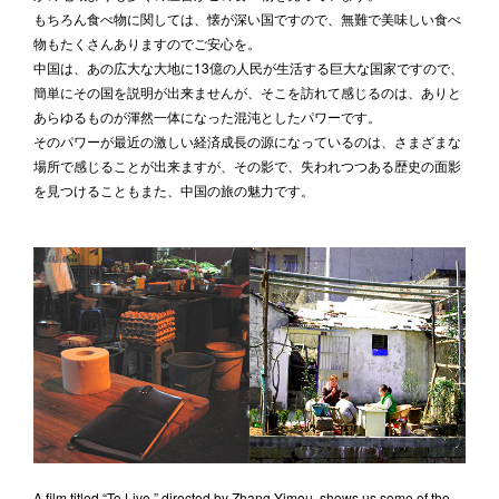
もちろん食べ物に関しては、懐が深い国ですので、無難で美味しい食べ
物もたくさんありますのでご安心を。
中国は、あの広大な大地に13億の人民が生活する巨大な国家ですので、
簡単にその国を説明が出来ませんが、そこを訪れて感じるのは、ありと
あらゆるものが渾然一体になった混沌としたパワーです。
そのパワーが最近の激しい経済成長の源になっているのは、さまざまな
場所で感じることが出来ますが、その影で、失われつつある歴史の面影
を見つけることもまた、中国の旅の魅力です。
A film titled “To Live,” directed by Zhang Yimou, shows us some of the