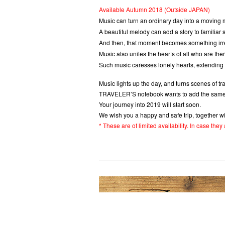
Available Autumn 2018 (Outside JAPAN)
Music can turn an ordinary day into a moving m
A beautiful melody can add a story to familiar 
And then, that moment becomes something irre
Music also unites the hearts of all who are ther
Such music caresses lonely hearts, extending a
Music lights up the day, and turns scenes of t
TRAVELER’S notebook wants to add the same co
Your journey into 2019 will start soon.
We wish you a happy and safe trip, together
* These are of limited availability. In case the