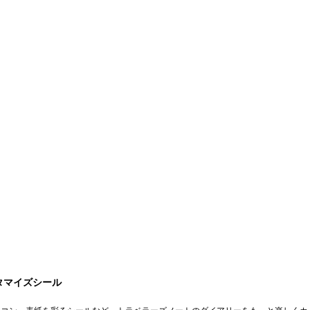
タマイズシール
イコン、表紙を彩るシールなど、トラベラーズノートのダイアリーをもっと楽しくカ