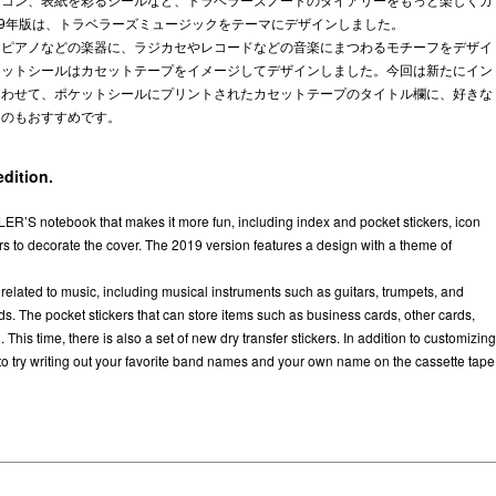
19年版は、トラベラーズミュージックをテーマにデザインしました。
、ピアノなどの楽器に、ラジカセやレコードなどの音楽にまつわるモチーフをデザイ
ケットシールはカセットテープをイメージしてデザインしました。今回は新たにイン
あわせて、ポケットシールにプリントされたカセットテープのタイトル欄に、好きな
るのもおすすめです。
edition.
ELER’S notebook that makes it more fun, including index and pocket stickers, icon
kers to decorate the cover. The 2019 version features a design with a theme of
 related to music, including musical instruments such as guitars, trumpets, and
ds. The pocket stickers that can store items such as business cards, other cards,
This time, there is also a set of new dry transfer stickers. In addition to customizing
s to try writing out your favorite band names and your own name on the cassette tape