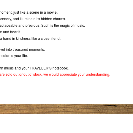
oment, just like a scene in a movie.
scenery, and illuminate its hidden charms.
placeable and precious. Such is the magic of music.
e and hear it.
 hand in kindness like a close friend.
ravel into treasured moments.
lor to your life.
 with music and your TRAVELER’S notebook.
y are sold out or out of stock, we would appreciate your understanding.