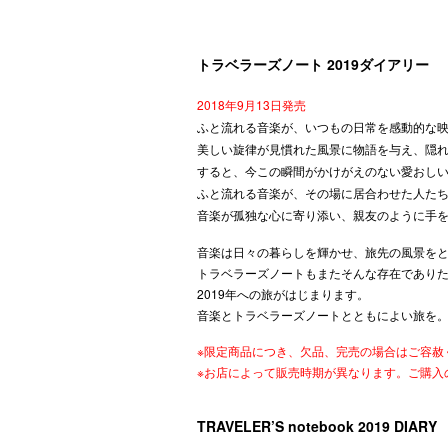
トラベラーズノート 2019ダイアリー
2018年9月13日発売
ふと流れる音楽が、いつもの日常を感動的な
美しい旋律が見慣れた風景に物語を与え、隠
すると、今この瞬間がかけがえのない愛おし
ふと流れる音楽が、その場に居合わせた人た
音楽が孤独な心に寄り添い、親友のように手
音楽は日々の暮らしを輝かせ、旅先の風景を
トラベラーズノートもまたそんな存在であり
2019年への旅がはじまります。
音楽とトラベラーズノートとともによい旅を
※限定商品につき、欠品、完売の場合はご容赦
※お店によって販売時期が異なります。ご購入
TRAVELER’S notebook 2019 DIARY