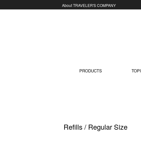
About TRAVELER'S COMPANY
コンテンツに移動
PRODUCTS
TOPI
Refills / Regular Size