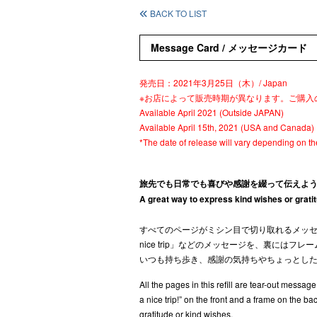
BACK TO LIST
Message Card / メッセージカード
発売日：2021年3月25日（木）/ Japan
※お店によって販売時期が異なります。ご購入
Available April 2021 (Outside JAPAN)
Available April 15th, 2021 (USA and Canada)
*The date of release will vary depending on the
旅先でも日常でも喜びや感謝を綴って伝えよ
A great way to express kind wishes or grati
すべてのページがミシン目で切り取れるメッセ
nice trip」などのメッセージを、裏に
いつも持ち歩き、感謝の気持ちやちょっとし
All the pages in this refill are tear-out messag
a nice trip!” on the front and a frame on the
gratitude or kind wishes.