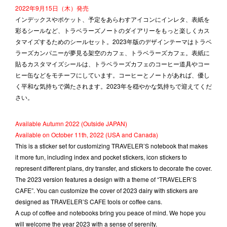
2022年9月15日（木）発売
インデックスやポケット、予定をあらわすアイコンにインレタ、表紙を
彩るシールなど、トラベラーズノートのダイアリーをもっと楽しくカス
タマイズするためのシールセット。2023年版のデザインテーマはトラベ
ラーズカンパニーが夢見る架空のカフェ、トラベラーズカフェ。表紙に
貼るカスタマイズシールは、トラベラーズカフェのコーヒー道具やコー
ヒー缶などをモチーフにしています。コーヒーとノートがあれば、優し
く平和な気持ちで満たされます。2023年を穏やかな気持ちで迎えてくだ
さい。
Available Autumn 2022 (Outside JAPAN)
Available on October 11th, 2022 (USA and Canada)
This is a sticker set for customizing TRAVELER’S notebook that makes
it more fun, including index and pocket stickers, icon stickers to
represent different plans, dry transfer, and stickers to decorate the cover.
The 2023 version features a design with a theme of “TRAVELER’S
CAFE”. You can customize the cover of 2023 dairy with stickers are
designed as TRAVELER’S CAFE tools or coffee cans.
A cup of coffee and notebooks bring you peace of mind. We hope you
will welcome the year 2023 with a sense of serenity.