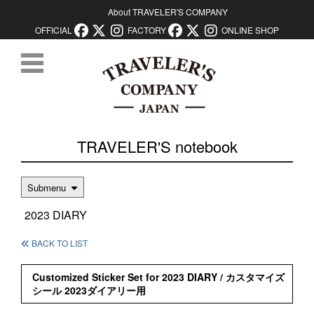
About TRAVELER'S COMPANY
OFFICIAL
FACTORY
ONLINE SHOP
コンテンツに移動
TRAVELER'S notebook
Submenu
2023 DIARY
BACK TO LIST
Customized Sticker Set for 2023 DIARY / カスタマイズ
シール 2023ダイアリー用