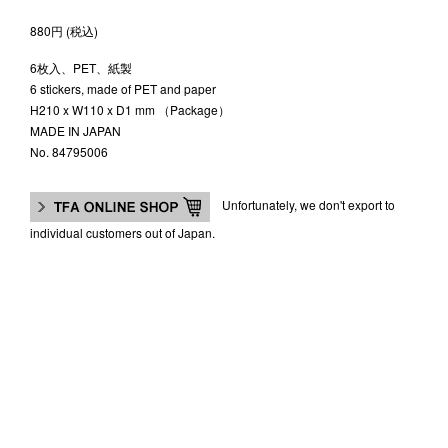
880円 (税込)
6枚入、PET、紙製
6 stickers, made of PET and paper
H210 x W110 x D1 mm （Package）
MADE IN JAPAN
No. 84795006
Unfortunately, we don't export to
individual customers out of Japan.