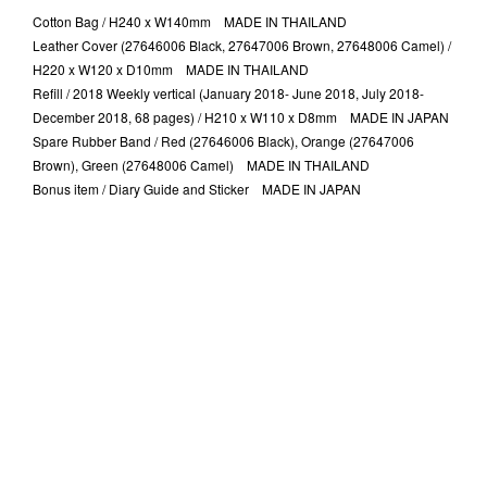
Cotton Bag / H240 x W140mm MADE IN THAILAND
Leather Cover (27646006 Black, 27647006 Brown, 27648006 Camel) /
H220 x W120 x D10mm MADE IN THAILAND
Refill / 2018 Weekly vertical (January 2018- June 2018, July 2018-
December 2018, 68 pages) / H210 x W110 x D8mm MADE IN JAPAN
Spare Rubber Band / Red (27646006 Black), Orange (27647006
Brown), Green (27648006 Camel) MADE IN THAILAND
Bonus item / Diary Guide and Sticker MADE IN JAPAN