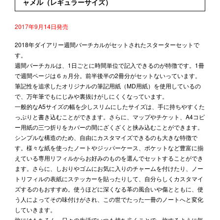
ャメル（レギュラーサイズ）
2017年9月14日発売
2018年ダイアリー週間バーチカルがセットされたスターターセットで
す。
週間バーチカルは、1日ごとに時間単位で記入できるのが特徴です。1冊
で週間ページは６ヵ月分。前半後半の2冊分がセットないっています。
筆記性を追求したオリジナルの筆記用紙（MD用紙）を使用しているの
で、万年筆でもにじみや裏抜けがしにくくなっています。
一般的なA5サイズの幅を少しスリムにしたサイズは、手に持ちやすくた
っぷりと書き込むことができます。さらに、マップやチケット、A4コピ
ー用紙の三つ折りをカバーの間にざくざくと挟み込むことができます。
シンプルな構造のため、自由にカスタマイズできるのも大きな特徴で
す。様々な紙を使ったノートやジッパーケース、ポケットなど豊富に揃
えている専用リフィルからお好みのものを選んでセットすることができ
ます。さらに、しおりやゴムにお気に入りのチャームを付けたり、ノー
トリフィルの表紙にステッカーを貼ったりして、自分らしくカスタマイ
ズするのもおすすめ。使うほどに深くなる革の風合いや傷とともに、使
う人によってその味付けがされ、この世でたった一冊のノートへと変化
していきます。
旅にはもちろん、日々の生活でいつも持ち歩くことで、旅するように毎