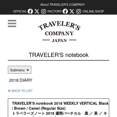
About TRAVELER'S COMPANY
OFFICIAL
FACTORY
ONLINE SHOP
コンテンツに移動
TRAVELER'S notebook
Submenu
2018 DIARY
BACK TO LIST
TRAVELER’S notebook 2018 WEEKLY VERTICAL Black
/ Brown / Camel (Regular Size)
トラベラーズノート 2018 週間バーチカル 黒 ／ 茶 ／ キ