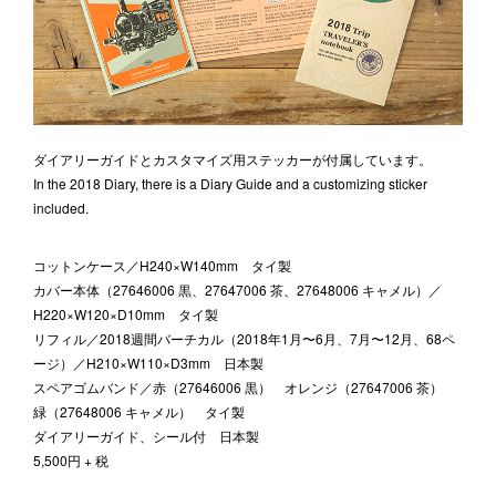
ダイアリーガイドとカスタマイズ用ステッカーが付属しています。
In the 2018 Diary, there is a Diary Guide and a customizing sticker
included.
コットンケース／H240×W140mm タイ製
カバー本体（27646006 黒、27647006 茶、27648006 キャメル）／
H220×W120×D10mm タイ製
リフィル／2018週間バーチカル（2018年1月〜6月、7月〜12月、68ペ
ージ）／H210×W110×D3mm 日本製
スペアゴムバンド／赤（27646006 黒） オレンジ（27647006 茶）
緑（27648006 キャメル） タイ製
ダイアリーガイド、シール付 日本製
5,500円 + 税