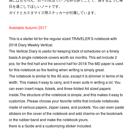
日を過ごしてほしいノートです。
ガイドとカスタマイズ用ステッカーが付属しています。
Available Autumn 2017
This is a starter kit for the regular sized TRAVELER’S notebook with
2018 Diary Weekly Vertical.
The Vertical Diary is useful for keeping track of schedules on a timely
basis.A single notebook covers worth six months. This set include 2
pcs. for the first half and the second half for 2018.The MD paper is used
for this notebook so the feeling when writing is simply great.
The notebook is similar to the A5 size, except it is slimmer in terms of its
width. This makes it easy to carry, and it even suits in writing a lot. You
can even insert maps, tickets, and three-folded A4 sized papers
inside.The structure of the notebook is simple, and this makes it easy to
customize. Please choose your favorite refills that include notebooks
made of various papers, zipper cases, and pockets. You can even paste
stickers on the cover of the notebook and add charms on the bookmark
or the rubber band and make the notebook yours.
there is a Guide and a customizing sticker included.