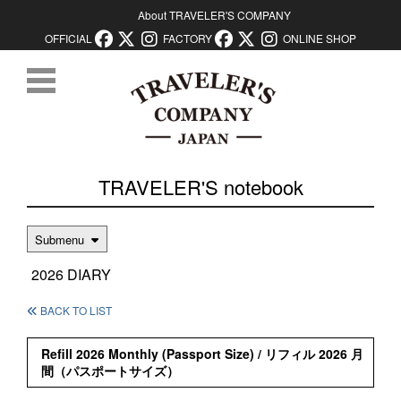
About TRAVELER'S COMPANY
OFFICIAL
FACTORY
ONLINE SHOP
コンテンツに移動
TRAVELER'S notebook
Submenu
2026 DIARY
BACK TO LIST
Refill 2026 Monthly (Passport Size) / リフィル 2026 月
間（パスポートサイズ）