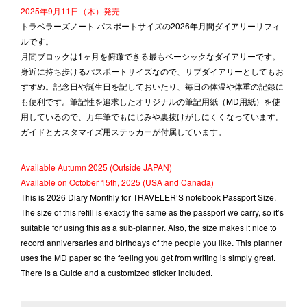
2025年9月11日（木）発売
トラベラーズノート パスポートサイズの2026年月間ダイアリーリフィ
ルです。
月間ブロックは1ヶ月を俯瞰できる最もベーシックなダイアリーです。
身近に持ち歩けるパスポートサイズなので、サブダイアリーとしてもお
すすめ。記念日や誕生日を記しておいたり、毎日の体温や体重の記録に
も便利です。筆記性を追求したオリジナルの筆記用紙（MD用紙）を使
用しているので、万年筆でもにじみや裏抜けがしにくくなっています。
ガイドとカスタマイズ用ステッカーが付属しています。
Available Autumn 2025 (Outside JAPAN)
Available on October 15th, 2025 (USA and Canada)
This is 2026 Diary Monthly for TRAVELER’S notebook Passport Size.
The size of this refill is exactly the same as the passport we carry, so it’s
suitable for using this as a sub-planner. Also, the size makes it nice to
record anniversaries and birthdays of the people you like. This planner
uses the MD paper so the feeling you get from writing is simply great.
There is a Guide and a customized sticker included.