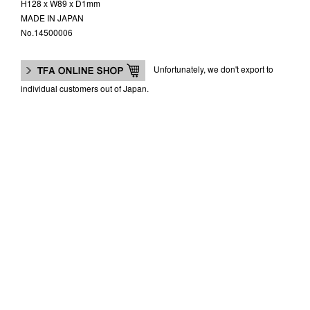
H128 x W89 x D1mm
MADE IN JAPAN
No.14500006
Unfortunately, we don't export to
individual customers out of Japan.