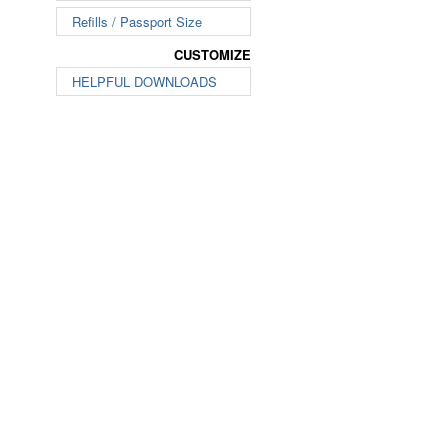
Starter kit / Regular Size
Starter kit / Passport Size
REFILLS
Refills / Regular Size
Refills / Passport Size
CUSTOMIZE
HELPFUL DOWNLOADS