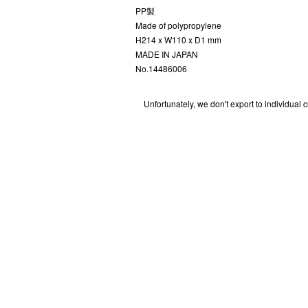
484円（税込）
PP製
Made of polypropylene
H214 x W110 x D1 mm
MADE IN JAPAN
No.14486006
Unfortunatel