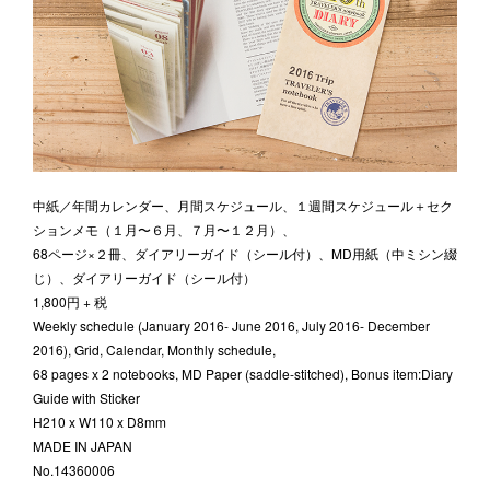
中紙／年間カレンダー、月間スケジュール、１週間スケジュール＋セク
ションメモ（１月〜６月、７月〜１２月）、
68ページ×２冊、ダイアリーガイド（シール付）、MD用紙（中ミシン綴
じ）、ダイアリーガイド（シール付）
1,800円 + 税
Weekly schedule (January 2016- June 2016, July 2016- December
2016), Grid, Calendar, Monthly schedule,
68 pages x 2 notebooks, MD Paper (saddle-stitched), Bonus item:Diary
Guide with Sticker
H210 x W110 x D8mm
MADE IN JAPAN
No.14360006