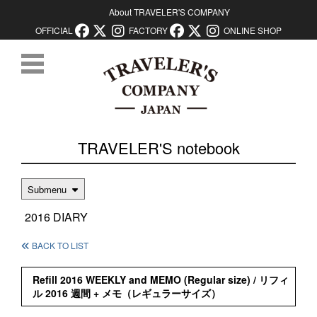
About TRAVELER'S COMPANY
OFFICIAL
FACTORY
ONLINE SHOP
コンテンツに移動
TRAVELER'S notebook
Submenu
2016 DIARY
BACK TO LIST
Refill 2016 WEEKLY and MEMO (Regular size) / リフィ
ル 2016 週間 + メモ（レギュラーサイズ）