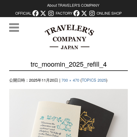
About TRAVELER'S COMPANY
OFFICIAL
FACTORY
ONLINE SHOP
コンテンツに移動
trc_moomin_2025_refill_4
公開日時：
2025年11月20日
|
700 × 470
(
TOPICS 2025
)