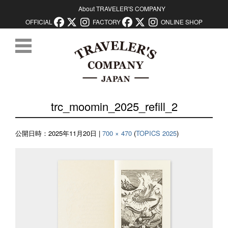
About TRAVELER'S COMPANY
OFFICIAL
FACTORY
ONLINE SHOP
コンテンツに移動
trc_moomin_2025_refill_2
公開日時：
2025年11月20日
|
700 × 470
(
TOPICS 2025
)