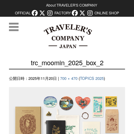
About TRAVELER'S COMPANY
OFFICIAL
FACTORY
ONLINE SHOP
コンテンツに移動
trc_moomin_2025_box_2
公開日時：
2025年11月20日
|
700 × 470
(
TOPICS 2025
)