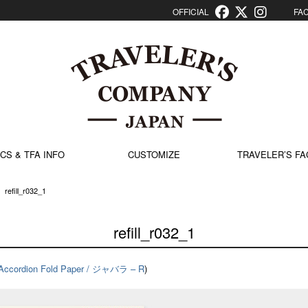
OFFICIAL
FACT
CS & TFA INFO
CUSTOMIZE
TRAVELER’S FA
>
refill_r032_1
refill_r032_1
Accordion Fold Paper / ジャバラ – R
)