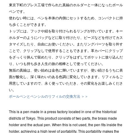
東京下町のプレス工場で作られた真鍮のホルダーと一体になったボール
ペンです。
使わない時には、ペンを本体の内側にセットするため、コンパクトに持
ち歩くことができます。
トップには、フックや紐を取り付けられるリングが付いています。キー
ホルダーのようにバッグなどに取り付けたり、ビーズなどを付けてカス
タマイズしたり、自由にお使いください。またリングパーツを取り外す
ことで、クリップなしで使用することもできます。革カバーにクリップ
をざっくり挟んで留めたり、クリップをはずしてポケットに放り込んだ
り、いつも持ち歩き人生の旅の相棒として使ってください。
無垢の真鍮は、使い始めは金色に輝いていますが、使い続けるうちに表
面が酸化し、深く味わいのある色調に変化していきます。リフィルもご
用意していますので、永く使っていただき、その変化をお楽しみくださ
い。
ボールペンとペンシルのリフィルの交換方法 ＞＞
This is a pen made in a press factory located in one of the historical
districts of Tokyo. This product consists of two parts, the brass made
holder and the actual pen. When this is not used, the pen fits inside the
holder, achieving a high level of portability. This portability makes the