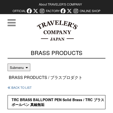
About TRAVELER'S COMPANY
OFFICIAL
FACTORY
ONLINE SHOP
コンテンツに移動
BRASS PRODUCTS
Submenu
BRASS PRODUCTS / ブラスプロダクト
BACK TO LIST
TRC BRASS BALLPOINT PEN Solid Brass / TRC ブラス
ボールペン 真鍮無垢