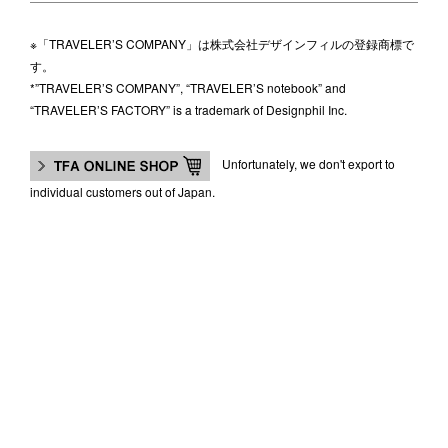
※「TRAVELER’S COMPANY」は株式会社デザインフィルの登録商標で
す。
*”TRAVELER’S COMPANY”, “TRAVELER’S notebook” and
“TRAVELER’S FACTORY” is a trademark of Designphil Inc.
Unfortunately, we don't export to
individual customers out of Japan.