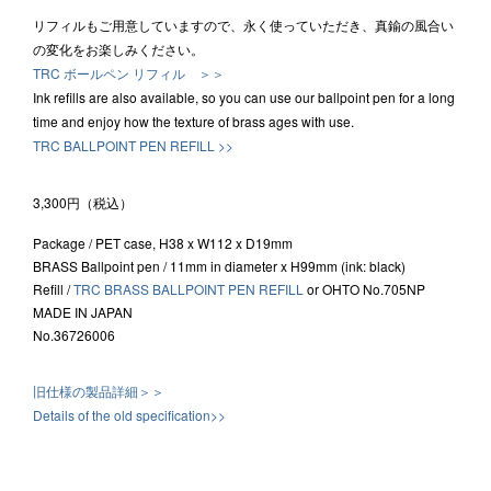
リフィルもご用意していますので、永く使っていただき、真鍮の風合い
の変化をお楽しみください。
TRC ボールペン リフィル ＞＞
Ink refills are also available, so you can use our ballpoint pen for a long
time and enjoy how the texture of brass ages with use.
TRC BALLPOINT PEN REFILL >>
3,300円（税込）
Package / PET case, H38 x W112 x D19mm
BRASS Ballpoint pen / 11mm in diameter x H99mm (ink: black)
Refill /
TRC BRASS BALLPOINT PEN REFILL
or OHTO No.705NP
MADE IN JAPAN
No.36726006
旧仕様の製品詳細＞＞
Details of the old specification>>