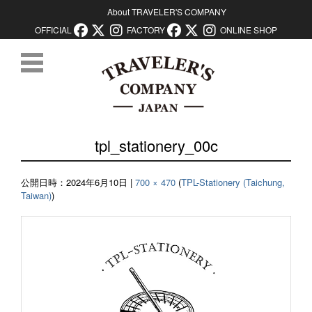
About TRAVELER'S COMPANY
OFFICIAL
FACTORY
ONLINE SHOP
コンテンツに移動
tpl_stationery_00c
公開日時：
2024年6月10日
|
700 × 470
(
TPL-Stationery (Taichung,
Taiwan)
)