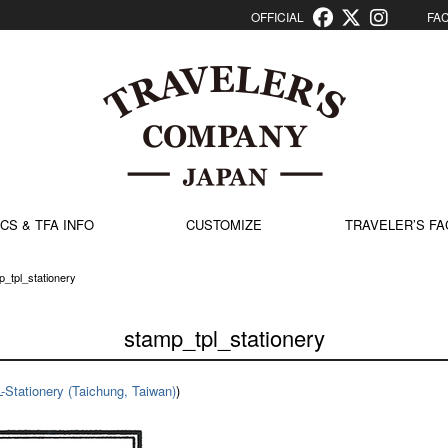
OFFICIAL
FACT
CS & TFA INFO
CUSTOMIZE
TRAVELER’S FA
p_tpl_stationery
stamp_tpl_stationery
-Stationery (Taichung, Taiwan)
)