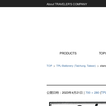
About TRAVELER'S COMPANY
コンテンツに移動
PRODUCTS
TOPI
TOP
>
TPL-Stationery (Taichung, Taiwan)
>
stam
公開日時：
2023年4月21日
|
700 × 280
(
TPL