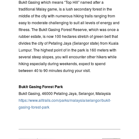
Bukit Gasing which means “Top Hill” named after a
traditional Malay game, is a lush secondary forest in the
middle of the city with numerous hiking trails ranging from
easy to moderate challenging to suit all levels of energy and
fitness. The Bukit Gasing Forest Reserve, which was once a
rubber estate, is now 100 hectares stretch of green belt that
divides the city of Petaling Jaya (Selangor state) from Kuala
Lumpur. The highest point of in the park is 160 meters with
several steep slopes, you will encounter other hikers while
hiking especially during weekends, expect to spend
between 40 to 90 minutes during your visit.
Bukit Gasing Forest Park
Bukit Gasing, 46000 Petaling Jaya, Selangor, Malaysia
https://www.alltrails.com/parks/malaysia/selangor/bukit-
gasing-forest-park