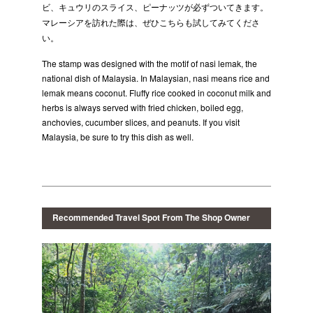
ビ、キュウリのスライス、ピーナッツが必ずついてきます。
マレーシアを訪れた際は、ぜひこちらも試してみてくださ
い。
The stamp was designed with the motif of nasi lemak, the
national dish of Malaysia. In Malaysian, nasi means rice and
lemak means coconut. Fluffy rice cooked in coconut milk and
herbs is always served with fried chicken, boiled egg,
anchovies, cucumber slices, and peanuts. If you visit
Malaysia, be sure to try this dish as well.
Recommended Travel Spot From The Shop Owner