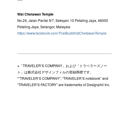
Wat Chetawan Temple
No.24, Jalan Pantai 9/7, Seksyen 10 Petaling Jaya, 46000
Petaling Jaya, Selangor, Malaysia
https://www.facebook.com/ThaiBuddhistChetawanTemple
※「TRAVELER’S COMPANY」および「トラベラーズノー
ト」は株式会社デザインフィルの登録商標です。
*”TRAVELER’S COMPANY”, “TRAVELER’S notebook” and
“TRAVELER’S FACTORY” are trademarks of Designphil Inc.