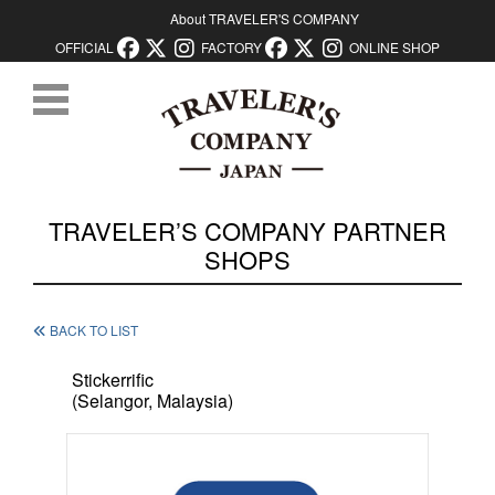
About TRAVELER'S COMPANY
OFFICIAL
FACTORY
ONLINE SHOP
コンテンツに移動
TRAVELER’S COMPANY PARTNER
SHOPS
BACK TO LIST
Stickerrific
(Selangor, Malaysia)