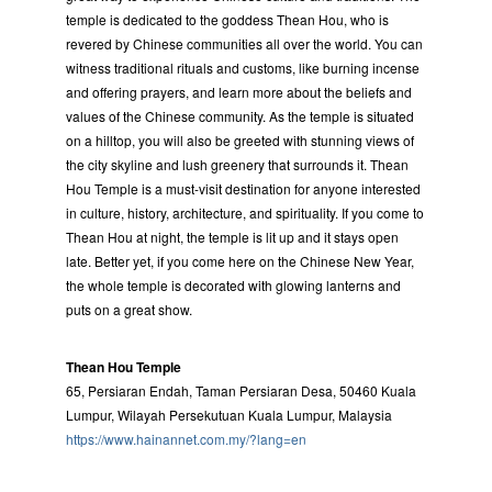
temple is dedicated to the goddess Thean Hou, who is
revered by Chinese communities all over the world. You can
witness traditional rituals and customs, like burning incense
and offering prayers, and learn more about the beliefs and
values of the Chinese community. As the temple is situated
on a hilltop, you will also be greeted with stunning views of
the city skyline and lush greenery that surrounds it. Thean
Hou Temple is a must-visit destination for anyone interested
in culture, history, architecture, and spirituality. If you come to
Thean Hou at night, the temple is lit up and it stays open
late. Better yet, if you come here on the Chinese New Year,
the whole temple is decorated with glowing lanterns and
puts on a great show.
Thean Hou Temple
65, Persiaran Endah, Taman Persiaran Desa, 50460 Kuala
Lumpur, Wilayah Persekutuan Kuala Lumpur, Malaysia
https://www.hainannet.com.my/?lang=en