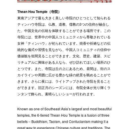
Thean Hou Temple（寺院）
東南アジアで最も大きく美しい寺院のひとつとして知られる
ティンハウ寺院は、仏教、道教、儒教の3つの信仰が融合し
た、中国文化の伝統を体験することができる場所です。この
寺院には、世界中の中国人コミュニティから尊敬されている
女神「ティンハウ」が祀られています。焼香や祈祷などの伝
統的な儀式や習慣を見ながら、中国人コミュニティの信仰や
価値観を垣間見ることができます。文化、歴史、建築、スピ
リチュアルに興味がある人なら、ぜひ訪れてほしい場所のひ
とつです。また、寺院は丘の上にあるため、昼間は、街のス
カイラインや周囲に広がる豊かな緑の絶景を眺めることがで
きます。さらに夜には、ライトアップされた寺院を見ること
ができます。旧正月のシーズンには、寺院全体が光り輝くラ
ンタンで飾られ、素晴らしいショーが行われます。
Known as one of Southeast Asia’s largest and most beautiful
temples, the 6-tiered Thean Hou Temple is a fusion of three
beliefs – Buddhism, Taoism, and Confucianism making it a
great way to experience Chinese culture and traditions. The