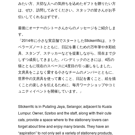
みたい方、大切な人への気持ちを込めたギフトを贈りたい方
は、ぜひ、訪問してみてください。スタッフの皆さんがお手
伝いしてくれるはずです。
最後にオーナーのシトーさんからのメッセージをご紹介しま
す。
「2014年に小さな実店舗でスタートしたStickerrificは、トラ
ベラーズノートとともに、日記を書くための万年筆や水彩絵
具、スタンプ、ステッカーなどを提案しながら、現在まで少
しずつ成長してきました。パンデミックのときには、4匹の
猫とともに現在のスペースに4度目の引っ越しをしました。
文房具をこよなく愛する小さなチームのメンバーとともに、
世界中の文房具を使って書くこと、日記を書くこと、絵を描
くことの楽しさを伝えるために、毎月ワークショップやコミ
ュニティイベントを開催しています。」
Stickerrifc is in Putaling Jaya, Selangor, adjacent to Kuala
Lumpur. Owner, Szetoo and the staff, along with their cute
cats, provide a space where to the stationery lovers can
forget about time and enjoy many brands. They have an
“aspiration” to not only sell a variety of stationery products,