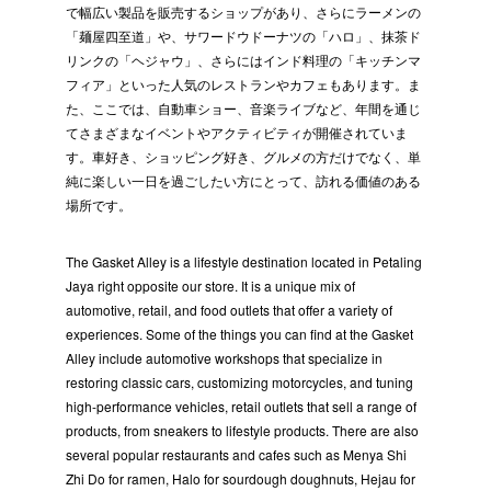
で幅広い製品を販売するショップがあり、さらにラーメンの
「麺屋四至道」や、サワードウドーナツの「ハロ」、抹茶ド
リンクの「ヘジャウ」、さらにはインド料理の「キッチンマ
フィア」といった人気のレストランやカフェもあります。ま
た、ここでは、自動車ショー、音楽ライブなど、年間を通じ
てさまざまなイベントやアクティビティが開催されていま
す。車好き、ショッピング好き、グルメの方だけでなく、単
純に楽しい一日を過ごしたい方にとって、訪れる価値のある
場所です。
The Gasket Alley is a lifestyle destination located in Petaling
Jaya right opposite our store. It is a unique mix of
automotive, retail, and food outlets that offer a variety of
experiences. Some of the things you can find at the Gasket
Alley include automotive workshops that specialize in
restoring classic cars, customizing motorcycles, and tuning
high-performance vehicles, retail outlets that sell a range of
products, from sneakers to lifestyle products. There are also
several popular restaurants and cafes such as Menya Shi
Zhi Do for ramen, Halo for sourdough doughnuts, Hejau for