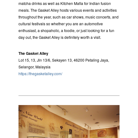
matcha drinks as well as Kitchen Mafia for Indian fusion
meals. The Gasket Alley hosts various events and activities
throughout the year, such as car shows, music concerts, and
cultural festivals so whether you are an automotive
enthusiast, a shopaholic, a foodie, or just looking for a fun
day out, the Gasket Alley is definitely worth a visit.
The Gasket Alley
Lot 15, 13, Jln 13/6, Seksyen 13, 46200 Petaling Jaya,
Selangor, Malaysia
https://thegasketalley.com/