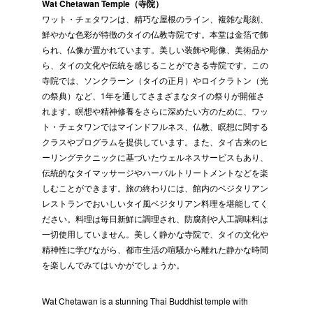
Wat Chetawan Temple（寺院）
ワット・チェタワンは、精巧な屋根のライン、複雑な彫刻、
鮮やかな色彩が特徴のタイの仏教寺院です。本堂は金箔で飾
られ、仏像が置かれています。美しい装飾や彫像、美術品か
ら、タイの文化や伝統を感じることができる寺院です。この
寺院では、ソンクラーン（タイの正月）やロイクラトン（光
の祭典）など、1年を通してさまざまなタイの祭りが開催さ
れます。瞑想や精神修養をさらに深めたい方のために、ワッ
ト・チェタワンではマインドフルネス、仏教、瞑想に関する
クラスやプログラムを提供しています。また、タイ古来のヒ
ーリングテクニックに基づいたウェルネスサービスもあり、
伝統的なタイマッサージやハーバルトリートメントなどを楽
しむことができます。旅の終わりには、館内のベジタリアン
レストランでおいしいタイ風ベジタリアン料理を堪能してく
ださい。料理は毎日新鮮に調理され、防腐剤や人工調味料は
一切使用していません。美しく静かな寺院で、タイの文化や
精神性に学びながら、都市生活の喧騒から離れた静かな時間
を楽しんでみてはいかがでしょうか。
Wat Chetawan is a stunning Thai Buddhist temple with