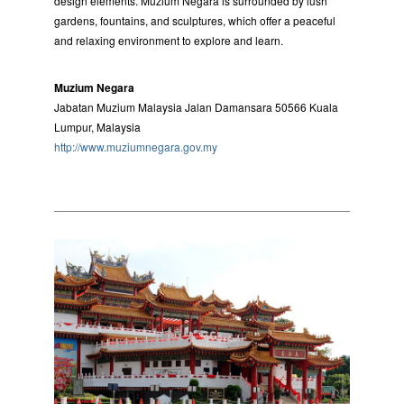
design elements. Muzium Negara is surrounded by lush
gardens, fountains, and sculptures, which offer a peaceful
and relaxing environment to explore and learn.
Muzium Negara
Jabatan Muzium Malaysia Jalan Damansara 50566 Kuala
Lumpur, Malaysia
http://www.muziumnegara.gov.my