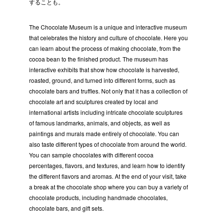
することも。
The Chocolate Museum is a unique and interactive museum
that celebrates the history and culture of chocolate. Here you
can learn about the process of making chocolate, from the
cocoa bean to the finished product. The museum has
interactive exhibits that show how chocolate is harvested,
roasted, ground, and turned into different forms, such as
chocolate bars and truffles. Not only that it has a collection of
chocolate art and sculptures created by local and
international artists including intricate chocolate sculptures
of famous landmarks, animals, and objects, as well as
paintings and murals made entirely of chocolate. You can
also taste different types of chocolate from around the world.
You can sample chocolates with different cocoa
percentages, flavors, and textures, and learn how to identify
the different flavors and aromas. At the end of your visit, take
a break at the chocolate shop where you can buy a variety of
chocolate products, including handmade chocolates,
chocolate bars, and gift sets.