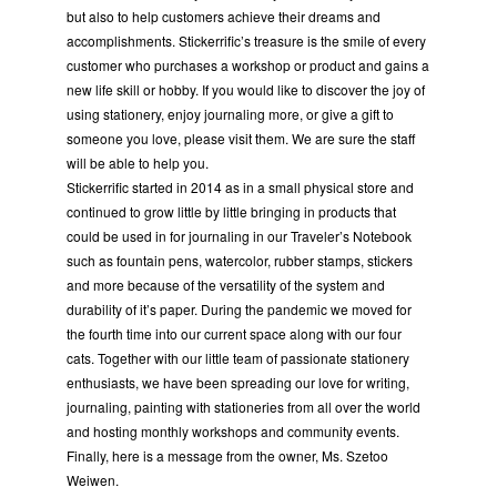
but also to help customers achieve their dreams and
accomplishments. Stickerrific’s treasure is the smile of every
customer who purchases a workshop or product and gains a
new life skill or hobby. If you would like to discover the joy of
using stationery, enjoy journaling more, or give a gift to
someone you love, please visit them. We are sure the staff
will be able to help you.
Stickerrific started in 2014 as in a small physical store and
continued to grow little by little bringing in products that
could be used in for journaling in our Traveler’s Notebook
such as fountain pens, watercolor, rubber stamps, stickers
and more because of the versatility of the system and
durability of it’s paper. During the pandemic we moved for
the fourth time into our current space along with our four
cats. Together with our little team of passionate stationery
enthusiasts, we have been spreading our love for writing,
journaling, painting with stationeries from all over the world
and hosting monthly workshops and community events.
Finally, here is a message from the owner, Ms. Szetoo
Weiwen.