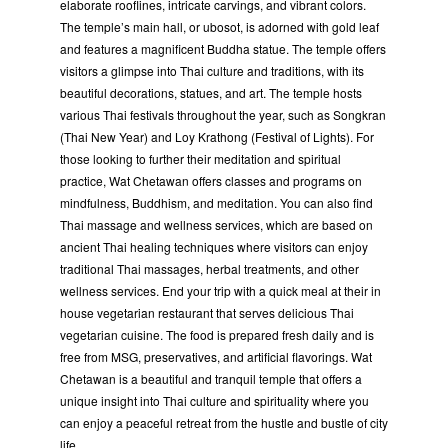
elaborate rooflines, intricate carvings, and vibrant colors.
The temple’s main hall, or ubosot, is adorned with gold leaf
and features a magnificent Buddha statue. The temple offers
visitors a glimpse into Thai culture and traditions, with its
beautiful decorations, statues, and art. The temple hosts
various Thai festivals throughout the year, such as Songkran
(Thai New Year) and Loy Krathong (Festival of Lights). For
those looking to further their meditation and spiritual
practice, Wat Chetawan offers classes and programs on
mindfulness, Buddhism, and meditation. You can also find
Thai massage and wellness services, which are based on
ancient Thai healing techniques where visitors can enjoy
traditional Thai massages, herbal treatments, and other
wellness services. End your trip with a quick meal at their in
house vegetarian restaurant that serves delicious Thai
vegetarian cuisine. The food is prepared fresh daily and is
free from MSG, preservatives, and artificial flavorings. Wat
Chetawan is a beautiful and tranquil temple that offers a
unique insight into Thai culture and spirituality where you
can enjoy a peaceful retreat from the hustle and bustle of city
life.