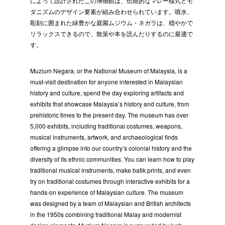
によって設計されたこの博物館は、伝統的なマレー様式とモ
ダニズムのデザイン要素が組み合わせられています。噴水、
彫刻に囲まれた緑豊かな庭園ムジウム・ネガラは、穏やかで
リラックスできるので、散策や本を読んだりするのに最適で
す。
Muzium Negara, or the National Museum of Malaysia, is a
must-visit destination for anyone interested in Malaysian
history and culture, spend the day exploring artifacts and
exhibits that showcase Malaysia’s history and culture, from
prehistoric times to the present day. The museum has over
5,000 exhibits, including traditional costumes, weapons,
musical instruments, artwork, and archaeological finds
offering a glimpse into our country’s colonial history and the
diversity of its ethnic communities. You can learn how to play
traditional musical instruments, make batik prints, and even
try on traditional costumes through interactive exhibits for a
hands-on experience of Malaysian culture. The museum
was designed by a team of Malaysian and British architects
in the 1950s combining traditional Malay and modernist