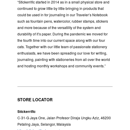
“Stickerrific started in 2014 as in a small physical store and
continued to grow little by little bringing in products that
could be used in for journaling in our Traveler’s Notebook
such as fountain pens, watercolor, rubber stamps, stickers
and more because of the versatility of the system and
durability of it’s paper. During the pandemic we moved for
the fourth time into our current space along with our four
cats. Together with our little team of passionate stationery
enthusiasts, we have been spreading our love for writing,
journaling, painting with stationeries from all over the world
and hosting monthly workshops and community events.”
STORE LOCATOR
Stickerrific
C-31-G Jaya One, Jalan Profesor Diraja Ungku Aziz, 46200
Petaling Jaya, Selangor, Malaysia