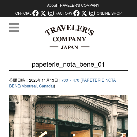
About TRAVELER'S COMPANY
OFFICIAL
FACTORY
ONLINE SHOP
コンテンツに移動
papeterie_nota_bene_01
公開日時：
2025年11月13日
|
700 × 470
(
PAPETERIE NOTA
BENE(Montréal, Canada)
)