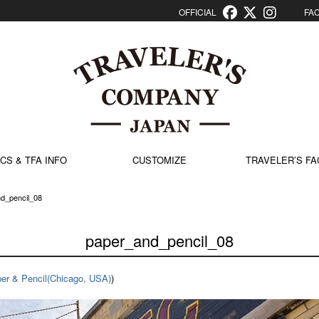
OFFICIAL
FACT
CS & TFA INFO
CUSTOMIZE
TRAVELER’S FA
d_pencil_08
paper_and_pencil_08
er & Pencil(Chicago, USA)
)