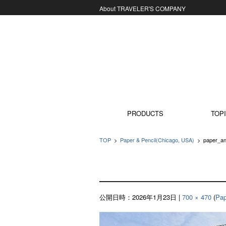
About TRAVELER'S COMPANY
コンテンツに移動
PRODUCTS
TOPI
TOP
>
Paper & Pencil(Chicago, USA)
>
paper_an
公開日時：
2026年1月23日
|
700 × 470
(
Pap