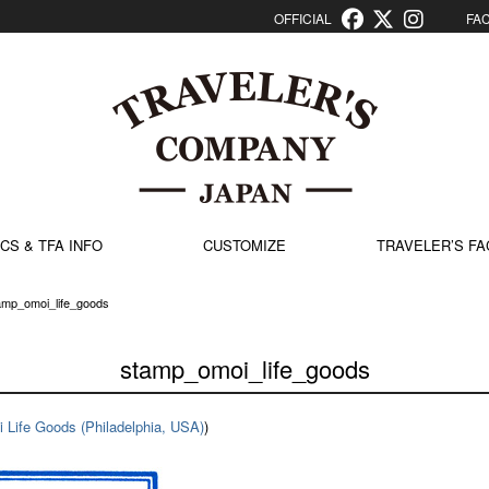
OFFICIAL
FACT
CS & TFA INFO
CUSTOMIZE
TRAVELER’S FA
amp_omoi_life_goods
stamp_omoi_life_goods
 Life Goods (Philadelphia, USA)
)