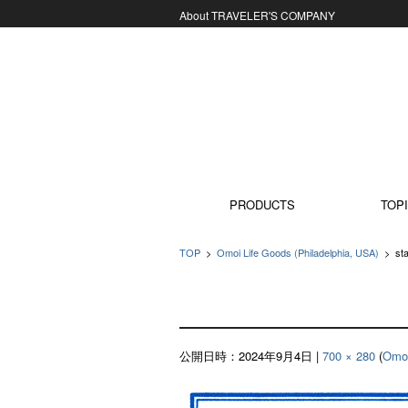
About TRAVELER'S COMPANY
コンテンツに移動
PRODUCTS
TOPI
TOP
>
Omoi Life Goods (Philadelphia, USA)
>
st
公開日時：
2024年9月4日
|
700 × 280
(
Omoi