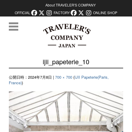
About TRAVELER'S COMPANY
OFFICIAL
FACTORY
ONLINE SHOP
コンテンツに移動
ijii_papeterie_10
公開日時：
2024年7月8日
|
700 × 700
(
IJII Papeterie(Paris,
France)
)