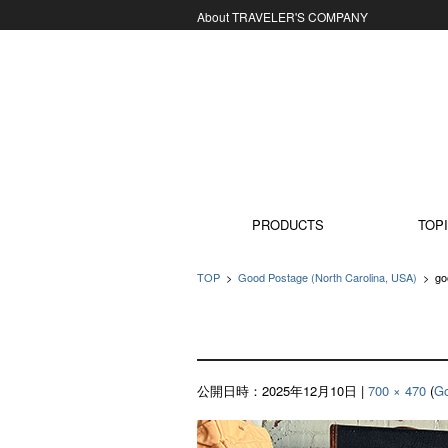
About TRAVELER'S COMPANY
コンテンツに移動
PRODUCTS
TOPI
TOP
>
Good Postage (North Carolina, USA)
>
go
公開日時：
2025年12月10日
|
700 × 470
(
Go