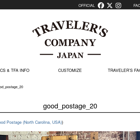
OFFICIAL
FACT
CS & TFA INFO
CUSTOMIZE
TRAVELER’S FA
od_postage_20
good_postage_20
od Postage (North Carolina, USA)
)