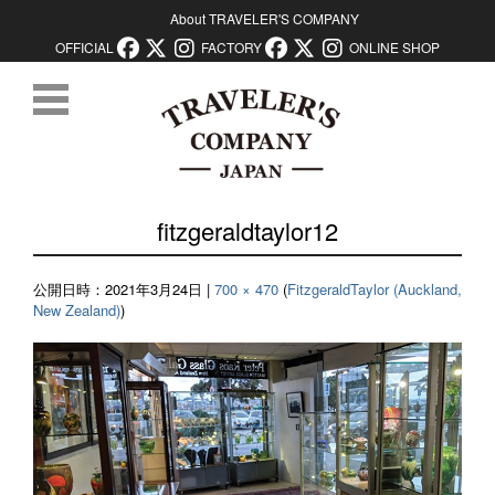
About TRAVELER'S COMPANY
OFFICIAL
FACTORY
ONLINE SHOP
コンテンツに移動
fitzgeraldtaylor12
公開日時：
2021年3月24日
|
700 × 470
(
FitzgeraldTaylor (Auckland,
New Zealand)
)