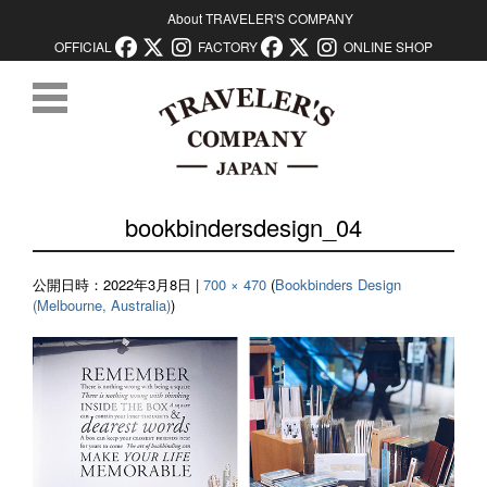
About TRAVELER'S COMPANY
OFFICIAL
FACTORY
ONLINE SHOP
コンテンツに移動
bookbindersdesign_04
公開日時：
2022年3月8日
|
700 × 470
(
Bookbinders Design
(Melbourne, Australia)
)