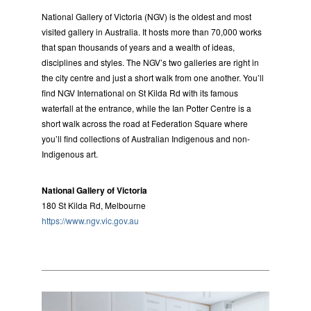
National Gallery of Victoria (NGV) is the oldest and most
visited gallery in Australia. It hosts more than 70,000 works
that span thousands of years and a wealth of ideas,
disciplines and styles. The NGV’s two galleries are right in
the city centre and just a short walk from one another. You’ll
find NGV International on St Kilda Rd with its famous
waterfall at the entrance, while the Ian Potter Centre is a
short walk across the road at Federation Square where
you’ll find collections of Australian Indigenous and non-
Indigenous art.
National Gallery of Victoria
180 St Kilda Rd, Melbourne
https://www.ngv.vic.gov.au