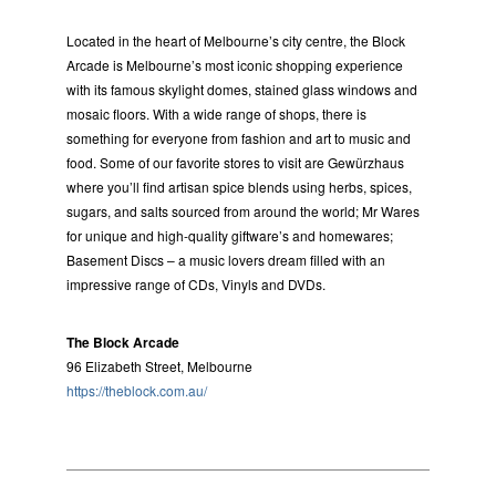
Located in the heart of Melbourne’s city centre, the Block
Arcade is Melbourne’s most iconic shopping experience
with its famous skylight domes, stained glass windows and
mosaic floors. With a wide range of shops, there is
something for everyone from fashion and art to music and
food. Some of our favorite stores to visit are Gewürzhaus
where you’ll find artisan spice blends using herbs, spices,
sugars, and salts sourced from around the world; Mr Wares
for unique and high-quality giftware’s and homewares;
Basement Discs – a music lovers dream filled with an
impressive range of CDs, Vinyls and DVDs.
The Block Arcade
96 Elizabeth Street, Melbourne
https://theblock.com.au/