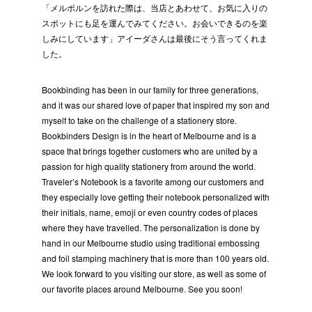
「メルボルンを訪れた際は、当店とあわせて、お気に入りの
スポットにも足を運んでみてください。お会いできるのを楽
しみにしています」アイーダさんは最後にそう言ってくれま
した。
Bookbinding has been in our family for three generations,
and it was our shared love of paper that inspired my son and
myself to take on the challenge of a stationery store.
Bookbinders Design is in the heart of Melbourne and is a
space that brings together customers who are united by a
passion for high quality stationery from around the world.
Traveler’s Notebook is a favorite among our customers and
they especially love getting their notebook personalized with
their initials, name, emoji or even country codes of places
where they have travelled. The personalization is done by
hand in our Melbourne studio using traditional embossing
and foil stamping machinery that is more than 100 years old.
We look forward to you visiting our store, as well as some of
our favorite places around Melbourne. See you soon!