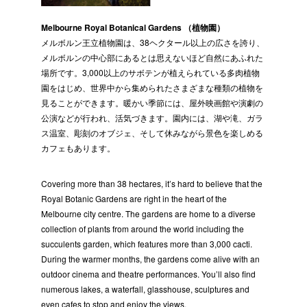
Melbourne Royal Botanical Gardens （植物園）
メルボルン王立植物園は、38ヘクタール以上の広さを誇り、
メルボルンの中心部にあるとは思えないほど自然にあふれた
場所です。3,000以上のサボテンが植えられている多肉植物
園をはじめ、世界中から集められたさまざまな種類の植物を
見ることができます。暖かい季節には、屋外映画館や演劇の
公演などが行われ、活気づきます。園内には、湖や滝、ガラ
ス温室、彫刻のオブジェ、そして休みながら景色を楽しめる
カフェもあります。
Covering more than 38 hectares, it’s hard to believe that the
Royal Botanic Gardens are right in the heart of the
Melbourne city centre. The gardens are home to a diverse
collection of plants from around the world including the
succulents garden, which features more than 3,000 cacti.
During the warmer months, the gardens come alive with an
outdoor cinema and theatre performances. You’ll also find
numerous lakes, a waterfall, glasshouse, sculptures and
even cafes to stop and enjoy the views.