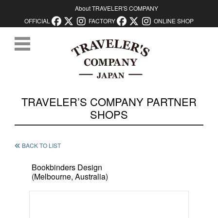
About TRAVELER'S COMPANY
OFFICIAL
FACTORY
ONLINE SHOP
コンテンツに移動
TRAVELER’S COMPANY PARTNER
SHOPS
BACK TO LIST
Bookbinders Design
(Melbourne, Australia)