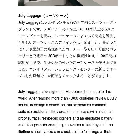
July Luggage（スーツケース）
July Luggageはメルボルン生まれの世界的なスーツケース・
ブランドです。デザイナーのJulyは、4,000件以上のカスタ
マーレビューを読み、スーツケースによくある問題を解決し
た新しいスーツケースのデザインをはじめました。傷がつき
にくい表面加工に補強されたコーナー、取り出し可能なバッ
テリーと充電用のUSBポートなどの機能性加え、100日間の
試用が可能で、生涯保証の付いたスーツケースを作り上げま
した。エンポリアム・ショッピング・センターに新しくオー
プンした店舗で、全商品をチェックすることができます。
July Luggage is designed in Melbourne but made for the
world. After reading more than 4,000 customer reviews, July
set out to design a collection that overcomes common
suitcase problems. They created a suitcase with a scratch
proof surface, reinforced corners and an electable battery
and USB ports for charging, as well as a 100-day trial and
lifetime warranty. You can check out the full range at their