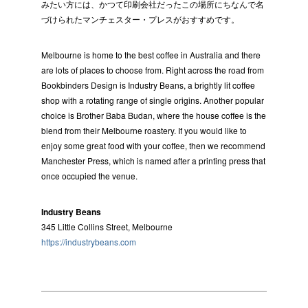
みたい方には、かつて印刷会社だったこの場所にちなんで名
づけられたマンチェスター・プレスがおすすめです。
Melbourne is home to the best coffee in Australia and there
are lots of places to choose from. Right across the road from
Bookbinders Design is Industry Beans, a brightly lit coffee
shop with a rotating range of single origins. Another popular
choice is Brother Baba Budan, where the house coffee is the
blend from their Melbourne roastery. If you would like to
enjoy some great food with your coffee, then we recommend
Manchester Press, which is named after a printing press that
once occupied the venue.
Industry Beans
345 Little Collins Street, Melbourne
https://industrybeans.com