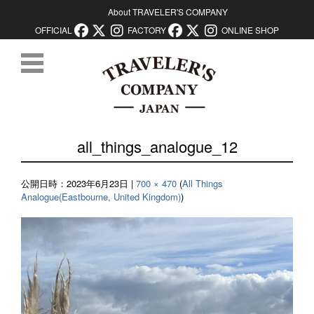
About TRAVELER'S COMPANY
OFFICIAL
FACTORY
ONLINE SHOP
コンテンツに移動
all_things_analogue_12
公開日時：
2023年6月23日
|
700 × 470
(
All Things
Analogue(Eastbourne, United Kingdom)
)