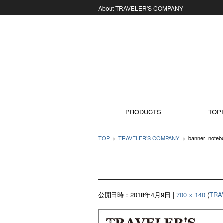
About TRAVELER'S COMPANY
コンテンツに移動
PRODUCTS
TOPI
TOP
>
TRAVELER’S COMPANY
>
banner_note
公開日時：
2018年4月9日
|
700 × 140
(
TRA