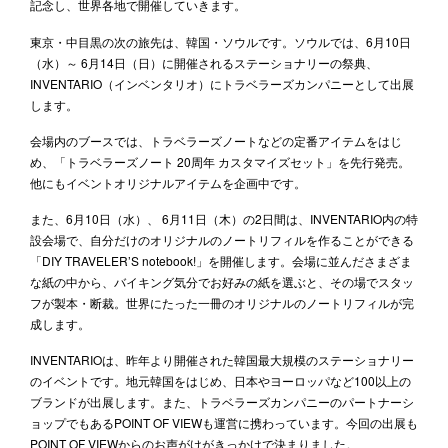
記念し、世界各地で開催していきます。
東京・中目黒の次の旅先は、韓国・ソウルです。ソウルでは、6月10日
（水）～ 6月14日（日）に開催されるステーショナリーの祭典、
INVENTARIO（インベンタリオ）にトラベラーズカンパニーとして出展
します。
会場内のブースでは、トラベラーズノートなどの定番アイテムをはじ
め、「トラベラーズノート 20周年 カスタマイズセット」を先行発売。
他にもイベントオリジナルアイテムを企画中です。
また、6月10日（水）、 6月11日（木）の2日間は、INVENTARIO内の特
設会場で、自分だけのオリジナルのノートリフィルを作ることができる
「DIY TRAVELER’S notebook!」を開催します。会場に並んださまざま
な紙の中から、バイキング気分でお好みの紙を選ぶと、その場でスタッ
フが製本・断裁。世界にたった一冊のオリジナルのノートリフィルが完
成します。
INVENTARIOは、昨年より開催された韓国最大規模のステーショナリー
のイベントです。地元韓国をはじめ、日本やヨーロッパなど100以上の
ブランドが出展します。また、トラベラーズカンパニーのパートナーシ
ョップでもあるPOINT OF VIEWも運営に携わっています。今回の出展も
POINT OF VIEWからのお声がけがきっかけで決まりました。