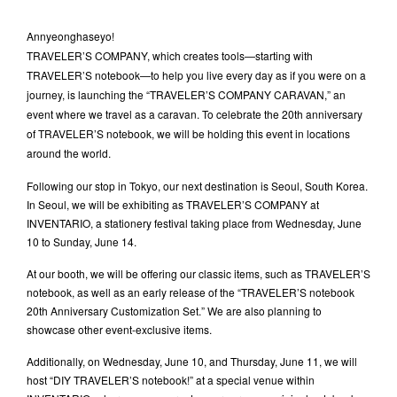
Annyeonghaseyo!
TRAVELER’S COMPANY, which creates tools—starting with
TRAVELER’S notebook—to help you live every day as if you were on a
journey, is launching the “TRAVELER’S COMPANY CARAVAN,” an
event where we travel as a caravan. To celebrate the 20th anniversary
of TRAVELER’S notebook, we will be holding this event in locations
around the world.
Following our stop in Tokyo, our next destination is Seoul, South Korea.
In Seoul, we will be exhibiting as TRAVELER’S COMPANY at
INVENTARIO, a stationery festival taking place from Wednesday, June
10 to Sunday, June 14.
At our booth, we will be offering our classic items, such as TRAVELER’S
notebook, as well as an early release of the “TRAVELER’S notebook
20th Anniversary Customization Set.” We are also planning to
showcase other event-exclusive items.
Additionally, on Wednesday, June 10, and Thursday, June 11, we will
host “DIY TRAVELER’S notebook!” at a special venue within