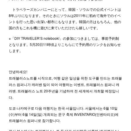
トラベラーズカンパニーにとって、韓国・ソウルでの公式イベントは
8年ぶりになります。そのときにソウルは2011年に初めて海外でのイベ
ントを行った思い出深い都市にもなります。韓国の方はもちろん、他の
国の方もこれを機に遊びに来ていただけたら嬉しいです。
※「DIY TRAVELER’S notebook!」の参加につきましては、事前予約制
となります。5月20日11時頃よりこちらにて予約用のリンクをお知らせ
します。
안녕하세요!
트래블러스노트를 시작으로, 여행 같은 일상을 위한 도구를 만드는 트래블
러스 컴퍼니가 캐러밴 팀이 되어 여행하는 이벤트, 트래블러스 컴퍼니 캐
러밴. 트래블러스 노트 20주년을 기념하여 전 세계에서 개최할 예정입니
다.
도쿄·나카메구로 다음 여행지는 한국·서울입니다. 서울에서는 6월 10일
(수)부터 6월 14일(일) 개최되는 문구 축제 INVENTARIO(인벤타리오)에
트래블러스 컴퍼니로 참가합니다.
전시 부스에서는 트래블러스노트 등 대표 아이템을 비롯해 ‘트래블러스노