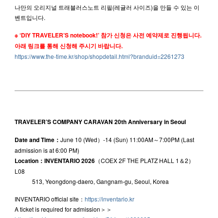
나만의 오리지널 트래블러스노트 리필(레귤러 사이즈)을 만들 수 있는 이
벤트입니다.
※ ‘DIY TRAVELER’S notebook!’ 참가 신청은 사전 예약제로 진행됩니다.
아래 링크를 통해 신청해 주시기 바랍니다.
https://www.the-time.kr/shop/shopdetail.html?branduid=2261273
TRAVELER’S COMPANY CARAVAN 20th Anniversary in Seoul
Date and Time：
June 10 (Wed）-14 (Sun) 11:00AM～7:00PM (Last
admission is at 6:00 PM)
Location：INVENTARIO 2026
（COEX 2F THE PLATZ HALL 1＆2）
L08
513, Yeongdong-daero, Gangnam-gu, Seoul, Korea
INVENTARIO official site：
https://inventario.kr
A ticket is required for admission＞＞