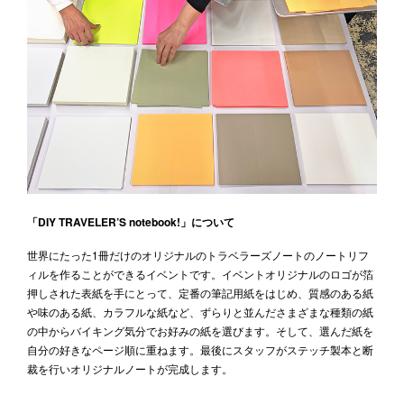
「DIY TRAVELER’S notebook!」について
世界にたった1冊だけのオリジナルのトラベラーズノートのノートリフ
ィルを作ることができるイベントです。イベントオリジナルのロゴが箔
押しされた表紙を手にとって、定番の筆記用紙をはじめ、質感のある紙
や味のある紙、カラフルな紙など、ずらりと並んださまざまな種類の紙
の中からバイキング気分でお好みの紙を選びます。そして、選んだ紙を
自分の好きなページ順に重ねます。最後にスタッフがステッチ製本と断
裁を行いオリジナルノートが完成します。