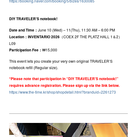
https://booking.naver.com/booking/5/bizes/1630085
DIY TRAVELER’S notebook!
Date and Time：
June 10 (Wed) – 11(Thu), 11:30 AM – 6:00 PM
Location：INVENTARIO 2026
（COEX 2F THE PLATZ HALL 1＆2）
L09
Participation Fee：
₩15,000
This event lets you create your very own original TRAVELER’S
notebook refill (Regular size).
*Please note that participation in “DIY TRAVELER’S notebook!”
requires advance registration. Please sign up via the link below.
https://www.the-time.kr/shop/shopdetail.html?branduid=2261273