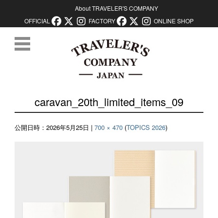
About TRAVELER'S COMPANY
OFFICIAL
FACTORY
ONLINE SHOP
コンテンツに移動
caravan_20th_limited_items_09
公開日時：
2026年5月25日
|
700 × 470
(
TOPICS 2026
)