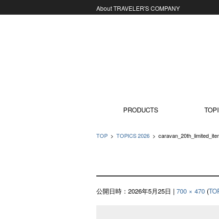
About TRAVELER'S COMPANY
コンテンツに移動
PRODUCTS
TOPI
TOP
>
TOPICS 2026
>
caravan_20th_limited_it
公開日時：
2026年5月25日
|
700 × 470
(
TO