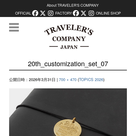
About TRAVELER'S COMPANY
OFFICIAL
FACTORY
ONLINE SHOP
コンテンツに移動
20th_customization_set_07
公開日時：
2026年3月31日
|
700 × 470
(
TOPICS 2026
)