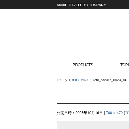
About TRAVELER'S COMPANY
コンテンツに移動
PRODUCTS
TOPI
TOP
>
TOPICS 2025
>
refill_partner_shops_04
公開日時：
2025年10月16日
|
700 × 470
(
T