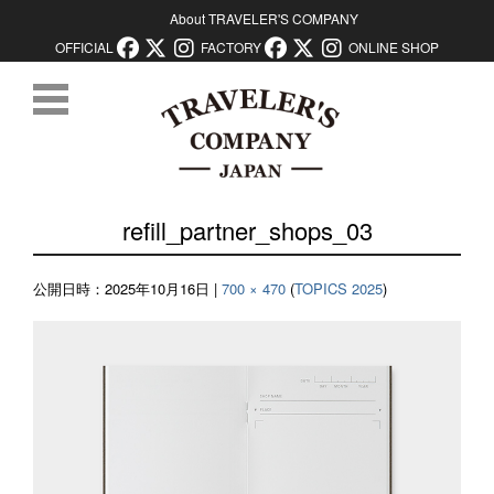
About TRAVELER'S COMPANY
OFFICIAL
FACTORY
ONLINE SHOP
コンテンツに移動
refill_partner_shops_03
公開日時：
2025年10月16日
|
700 × 470
(
TOPICS 2025
)