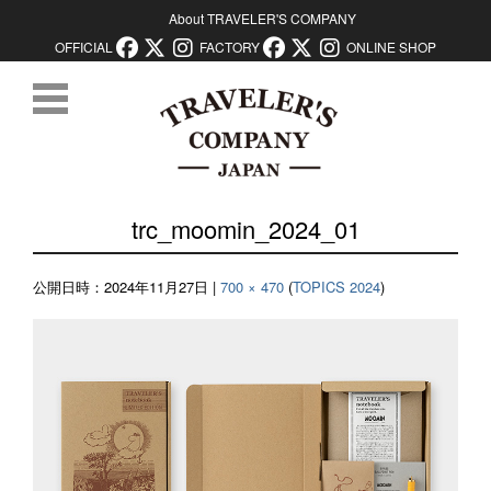
About TRAVELER'S COMPANY
OFFICIAL
FACTORY
ONLINE SHOP
コンテンツに移動
trc_moomin_2024_01
公開日時：
2024年11月27日
|
700 × 470
(
TOPICS 2024
)