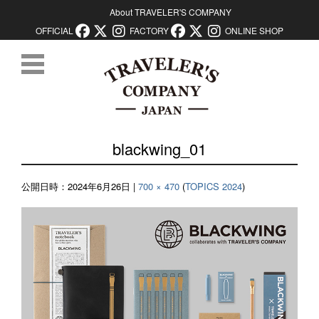
About TRAVELER'S COMPANY
OFFICIAL
FACTORY
ONLINE SHOP
コンテンツに移動
blackwing_01
公開日時：
2024年6月26日
|
700 × 470
(
TOPICS 2024
)