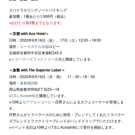
スパイラルリングノートバイキング
参加費：1冊あたり1,500円（税込）
※おひとり様3冊までとなります。
＜京都 with Ace Hotel＞
日時：2022年9月16日（金）、17日（土）12:00～18:00
場所：
エースホテル京都
ロビー
京都府京都市中京区車屋町245-2
※
トラベラーズファクトリー京都
と隣接しています。
＜倉敷 with The Superior Labor＞
日時：2022年9月19日（月・祝） 11：00～18：00
場所：
倉敷物語館
岡山県倉敷市阿知2丁目23―18
※
T.S.L Kurashiki
と隣接しています。
※12時より
アアルトコーヒー
庄野さんによるカフェコーナーが登場しま
す。
庄野さんがトラベラーズのために焙煎・ブレンドしてくれたトラベラー
ズブレンドとファクトリーブレンドがハンドドリップでいただけます。
※イベント当日は10時よりT.S.L Kurashikiにて受付を開始します。