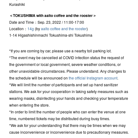
Kurashiki
＜TOKUSHIMA with aalto coffee and the rooster＞
Date and Time：Sep. 23, 2022 / 11:00-17:00
Location：
14g
(by
aalto coffee and the rooster
)
1-14 Higashishinmachi Tokushima-shi Tokushima
*If you are coming by car, please use a nearby toll parking lot.
*The event may be cancelled at COVID infection status the request of
the government or local government, severe weather conditions, or
other unavoidable circumstances. Please understand. Any changes to
the schedule will be announced on
the official Instagram account
.
*We will limit the number of participants and set up hand sanitizer
stations. We ask for your cooperation in taking safety measures such as
wearing masks, disinfecting your hands and checking your temperature
when entering the store.
*In order to limit the number of people who can enter the venue at one
time, numbered tickets may be distributed during busy times.
*We ask for your understanding that there may be times when we may
cause inconvenience or inconvenience due to precautionary measures.