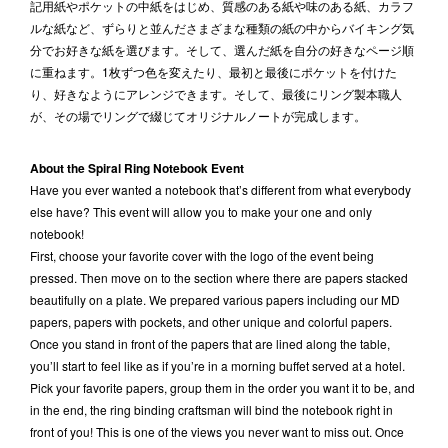
記用紙やポケットの中紙をはじめ、質感のある紙や味のある紙、カラフ
ルな紙など、ずらりと並んださまざまな種類の紙の中からバイキング気
分でお好きな紙を選びます。そして、選んだ紙を自分の好きなページ順
に重ねます。1枚ずつ色を変えたり、最初と最後にポケットを付けた
り、好きなようにアレンジできます。そして、最後にリング製本職人
が、その場でリングで綴じてオリジナルノートが完成します。
About the Spiral Ring Notebook Event
Have you ever wanted a notebook that’s different from what everybody
else have? This event will allow you to make your one and only
notebook!
First, choose your favorite cover with the logo of the event being
pressed. Then move on to the section where there are papers stacked
beautifully on a plate. We prepared various papers including our MD
papers, papers with pockets, and other unique and colorful papers.
Once you stand in front of the papers that are lined along the table,
you’ll start to feel like as if you’re in a morning buffet served at a hotel.
Pick your favorite papers, group them in the order you want it to be, and
in the end, the ring binding craftsman will bind the notebook right in
front of you! This is one of the views you never want to miss out. Once