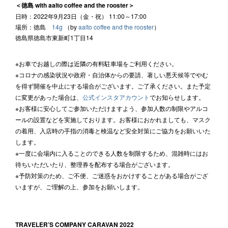
＜徳島 with aalto coffee and the rooster＞
日時：2022年9月23日（金・祝） 11:00～17:00
場所：徳島
14g
（by
aalto coffee and the rooster
）
徳島県徳島市東新町1丁目14
※お車でお越しの際は近隣の有料駐車場をご利用ください。
※コロナの感染状況や政府・自治体からの要請、著しい悪天候等でやむ
を得ず開催を中止にする場合がございます。ご了承ください。また予定
に変更があった場合は、
公式インスタアカウント
でお知らせします。
※お客様に安心してご参加いただけますよう、参加人数の制限やアルコ
ールの設置などを実施しております。お客様におかれましても、マスク
の着用、入店時の手指の消毒と検温など安全対策にご協力をお願いいた
します。
※一度に会場内に入ることのできる人数を制限するため、混雑時にはお
待ちいただいたり、整理券を配布する場合がございます。
※予防対策のため、ご不便、ご迷惑をおかけすることがある場合がござ
いますが、ご理解の上、参加をお願いします。
TRAVELER’S COMPANY CARAVAN 2022