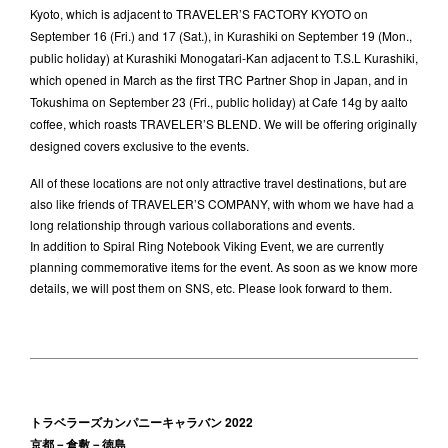
Kyoto, which is adjacent to TRAVELER’S FACTORY KYOTO on
September 16 (Fri.) and 17 (Sat.), in Kurashiki on September 19 (Mon.,
public holiday) at Kurashiki Monogatari-Kan adjacent to T.S.L Kurashiki,
which opened in March as the first TRC Partner Shop in Japan, and in
Tokushima on September 23 (Fri., public holiday) at Cafe 14g by aalto
coffee, which roasts TRAVELER’S BLEND. We will be offering originally
designed covers exclusive to the events.
All of these locations are not only attractive travel destinations, but are
also like friends of TRAVELER’S COMPANY, with whom we have had a
long relationship through various collaborations and events.
In addition to Spiral Ring Notebook Viking Event, we are currently
planning commemorative items for the event. As soon as we know more
details, we will post them on SNS, etc. Please look forward to them.
トラベラーズカンパニーキャラバン 2022
京都－倉敷－徳島