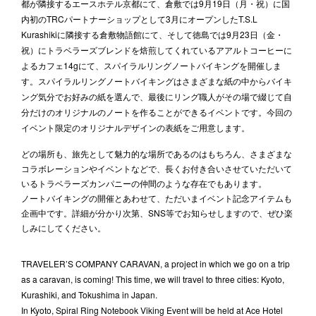
都が隣接するエースホテル京都にて、倉敷では9月19日（月・祝）に国
内初のTRCパートナーショップとして3月にオープンしたT.S.L
Kurashikiに隣接する倉敷物語館にて、そして徳島では9月23日（金・
祝）にトラベラーズブレンドを焙煎してくれているアアルトコーヒーに
よるカフェ14gにて、スパイラルリングノートバイキングを開催しま
す。スパイラルリングノートバイキングはさまざまな紙の中からバイキ
ング気分でお好みの紙を選んで、最後にリング職人がその場で綴じて自
分だけのオリジナルのノートを作ることができるイベントです。今回の
イベント限定のオリジナルデザインの表紙をご用意します。
どの場所も、旅先として魅力的な場所であるのはもちろん、さまざまな
コラボレーションやイベントなどで、長くお付き合いさせていただいて
いるトラベラーズカンパニーの仲間のような存在でもあります。
ノートバイキングの開催とあわせて、ただいまイベント記念アイテムも
企画中です。詳細が分かり次第、SNS等でお知らせしますので、ぜひ楽
しみにしてください。
TRAVELER’S COMPANY CARAVAN, a project in which we go on a trip
as a caravan, is coming! This time, we will travel to three cities: Kyoto,
Kurashiki, and Tokushima in Japan.
In Kyoto, Spiral Ring Notebook Viking Event will be held at Ace Hotel