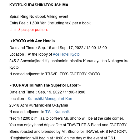
KYOTO-KURASHIKI-TOKUSHIMA
Spiral Ring Notebook Viking Event
Entry Fee：1,500 Yen (including tax) per a book
Limit 3 pcs per person.
＜KYOTO with Ace Hotel＞
Date and Time：Sep. 16 and Sep. 17, 2022 / 12:00-18:00
Location：At the lobby of
Ace Hotel Kyoto
245-2 Aneyakojidori Higashinotoin-nishiiru Kurumayacho Nakagyo-ku,
Kyoto
*Located adjacent to TRAVELER’S FACTORY KYOTO.
＜KURASHIKI with The Superior Labor＞
Date and Time：Sep. 19, 2022 / 11:00-18:00
Location：
Kurashiki Monogatari-Kan
23-18 Achi Kurashiki-shi Okayama
*Located adjacent to
T.S.L Kurashiki
*From 12:00 p.m., aalto coffee’s Mr. Shono will be at the cafe corner.
You can enjoy hand drip coffee of TRAVELER’S Blend and FACTORY
Blend roasted and blended by Mr. Shono for TRAVELER’S FACTORY.
*Registration will begin at 10:00 on the day of the event at T.S.L