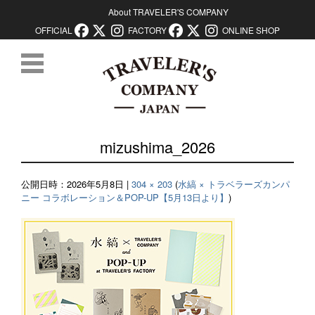
About TRAVELER'S COMPANY
OFFICIAL
FACTORY
ONLINE SHOP
コンテンツに移動
mizushima_2026
公開日時：
2026年5月8日
|
304 × 203
(
水縞 × トラベラーズカンパ
ニー コラボレーション＆POP-UP【5月13日より】
)