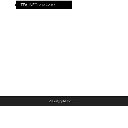
TFA INFO 2023-2011
© Designphil Inc.