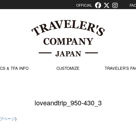
OFFICIAL
FACT
CS & TFA INFO
CUSTOMIZE
TRAVELER’S FA
loveandtrip_950-430_3
プページ
)