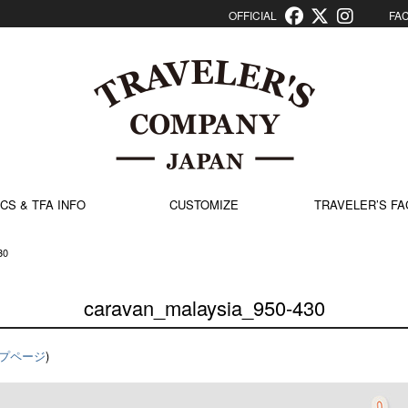
OFFICIAL
FACT
CS & TFA INFO
CUSTOMIZE
TRAVELER’S FA
30
caravan_malaysia_950-430
プページ
)