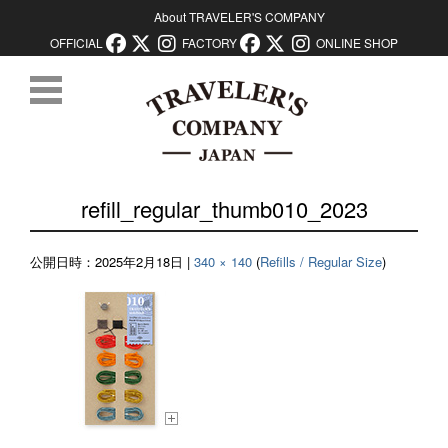
About TRAVELER'S COMPANY
OFFICIAL
FACTORY
ONLINE SHOP
コンテンツに移動
refill_regular_thumb010_2023
公開日時：
2025年2月18日
|
340 × 140
(
Refills / Regular Size
)