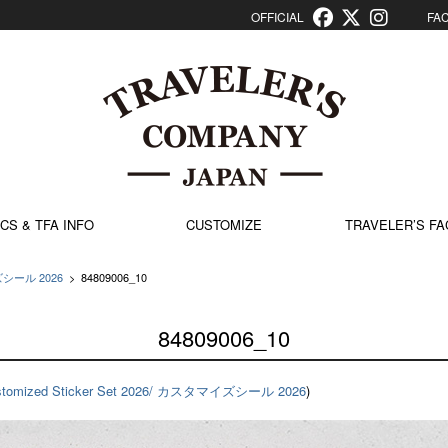
OFFICIAL
FACT
CS & TFA INFO
CUSTOMIZE
TRAVELER’S FA
イズシール 2026
>
84809006_10
84809006_10
stomized Sticker Set 2026/ カスタマイズシール 2026
)