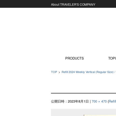
About TRAVELER'S COMPANY
コンテンツに移動
PRODUCTS
TOPI
TOP
>
Refill 2024 Weekly Vertical (Reg
公開日時：
2023年8月1日
|
700 × 470
(
Ref