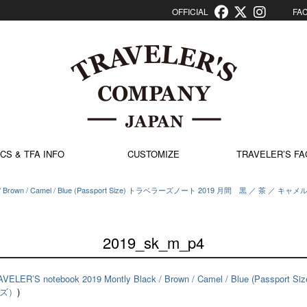
OFFICIAL
FACT
CS & TFA INFO
CUSTOMIZE
TRAVELER’S FA
 Black / Brown / Camel / Blue (Passport Size) トラベラーズノート 2019 月間 黒 ／
2019_sk_m_p4
AVELER’S notebook 2019 Montly Black / Brown / Camel / Blue (Pas
イズ）
)