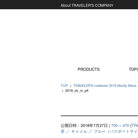
About TRAVELER'S COMPANY
コンテンツに移動
PRODUCTS
TOPI
TOP
>
TRAVELER’S notebook 2019 Montly
>
2019_sk_m_p4
公開日時：
2018年7月27日
|
700 × 470
(
TR
茶 ／ キャメル ／ ブルー（パスポートサ