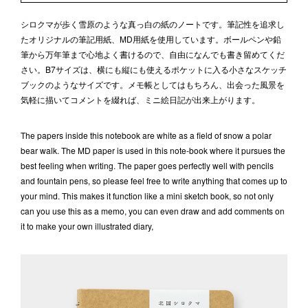
シロクマが歩く雪原のような真っ白の紙のノートです。筆記性を追求し
たオリジナルの筆記用紙、MD用紙を使用しています。ボールペンや鉛
筆から万年筆まで心地よく書けるので、自由になんでも書き留めてくだ
さい。B7サイズは、横にも縦にも使えるポケットに入る小さなスケッチ
ブックのようなサイズです。メモ帳としてはもちろん、出会った風景を
気軽に描いてコメントを綴れば、ミニ絵日記が出来上がります。
The papers inside this notebook are white as a field of snow a polar
bear walk. The MD paper is used in this note-book where it pursues the
best feeling when writing. The paper goes perfectly well with pencils
and fountain pens, so please feel free to write anything that comes up to
your mind. This makes it function like a mini sketch book, so not only
can you use this as a memo, you can even draw and add comments on
it to make your own illustrated diary,