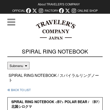
About TRAVELER'S COMPANY
OFFICIAL
FACTORY
ONLINE SHOP
コンテンツに移動
SPIRAL RING NOTEBOOK
Submenu
SPIRAL RING NOTEBOOK / スパイラルリングノー
ト
BACK TO LIST
SPIRAL RING NOTEBOOK <B7> POLAR BEAR / 〈B7〉
北国シロクマ