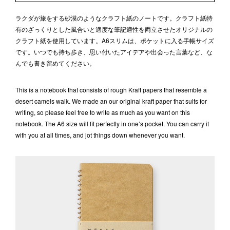
ラクダが旅をする砂漠のようなクラフト紙のノートです。クラフト紙特
有のざっくりとした風合いと適度な筆記適性を両立させたオリジナルの
クラフト紙を使用しています。A6スリムは、ポケットに入る手帳サイズ
です。いつでも持ち歩き、思い付いたアイデアや出会った言葉など、な
んでも書き留めてください。
This is a notebook that consists of rough Kraft papers that resemble a
desert camels walk. We made an our original kraft paper that suits for
writing, so please feel free to write as much as you want on this
notebook. The A6 size will fit perfectly in one’s pocket. You can carry it
with you at all times, and jot things down whenever you want.