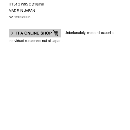
H154 x W95 x D18mm
MADE IN JAPAN
No.15028006
Unfortunately, we don't export to
individual customers out of Japan.