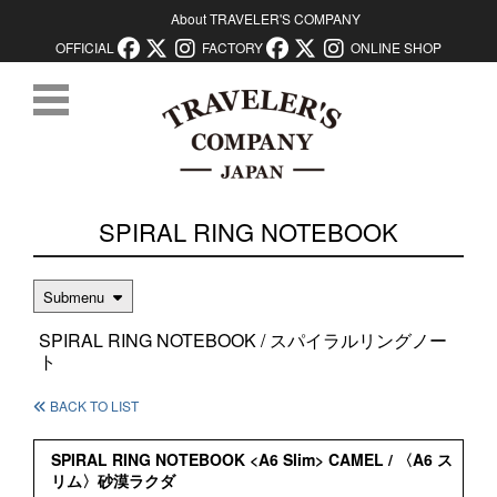
About TRAVELER'S COMPANY
OFFICIAL
FACTORY
ONLINE SHOP
コンテンツに移動
SPIRAL RING NOTEBOOK
Submenu
SPIRAL RING NOTEBOOK / スパイラルリングノー
ト
BACK TO LIST
SPIRAL RING NOTEBOOK <A6 Slim> CAMEL / 〈A6 ス
リム〉砂漠ラクダ