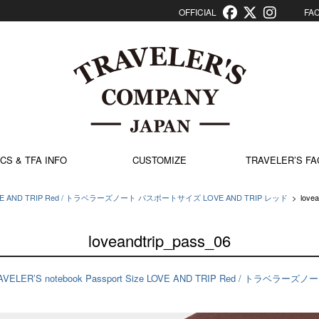
OFFICIAL
FACT
CS & TFA INFO
CUSTOMIZE
TRAVELER’S FA
ize LOVE AND TRIP Red / トラベラーズノート パスポートサイズ LOVE AND TRIP レッド
>
love
loveandtrip_pass_06
AVELER’S notebook Passport Size LOVE AND TRIP Red / トラベラ