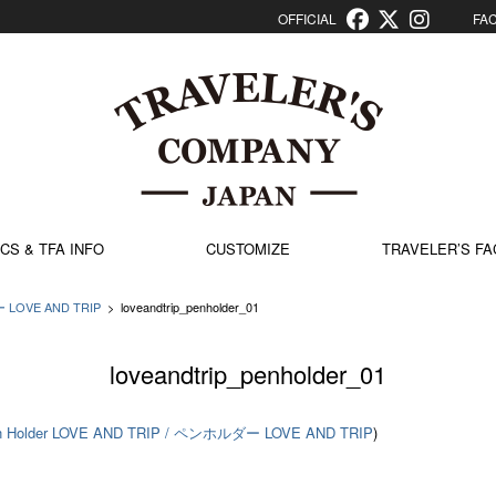
OFFICIAL
FACT
CS & TFA INFO
CUSTOMIZE
TRAVELER’S FA
ー LOVE AND TRIP
>
loveandtrip_penholder_01
loveandtrip_penholder_01
n Holder LOVE AND TRIP / ペンホルダー LOVE AND TRIP
)