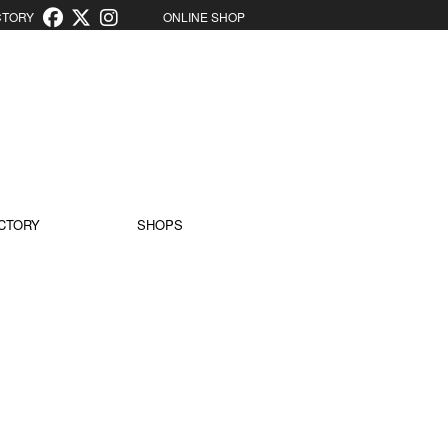
ORY
ONLINE SHOP
CTORY
SHOPS