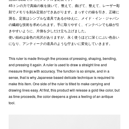
45トンの力で真鍮の板を抜いて、整えて、曲げて、整えて、レーザー彫
刻でメモリを刻み定規ができあがります。まっすぐの線を引き、正確に
測る。定規はシンプルな道具であるがゆえに、メイド・イン・ジャパン
の繊細な技術を求められます。手に取りやすく、インクペンでも線が引
きやすいように、片側を少しだけ立ち上げました。
使い始めは金色の光沢がありますが、永く使うほどに深くにぶい色合い
になり、アンティークの道具のような佇まいに変化していきます。
This ruler is made through the process of pressing, shaping, bending,
and pressing it again. A ruler is used to draw a straight line and
measure things with accuracy. The function is so simple, and in a
sense, that is why Japanese based delicate technique is required to
make this item. One side of the ruler is tilted to make carrying and
drawing lines easy. At first, this product will release a gold like color, but
as time proceeds, the color deepens a gives a feeling of an antique
tool.