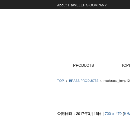
About TRAVELER'S COMPANY
コンテンツに移動
PRODUCTS
TOPI
TOP
>
BRASS PRODUCTS
>
newbrass_temp12
公開日時：
2017年3月16日
|
700 × 470
(
BR